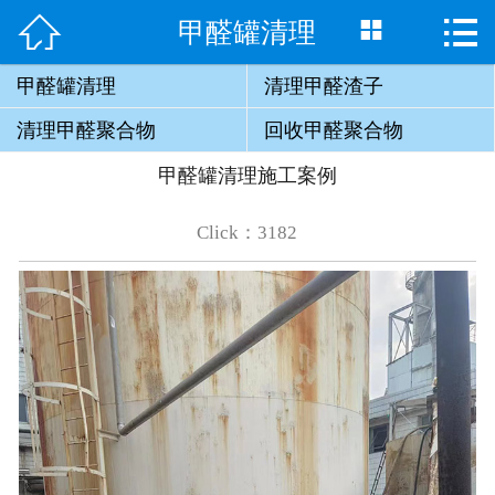


甲醛罐清理

网站首页

关于我们
甲醛罐清理
清理甲醛渣子
清理甲醛聚合物
回收甲醛聚合物
产品展示
甲醛罐清理施工案例
新闻动态
Click：3182
联系我们