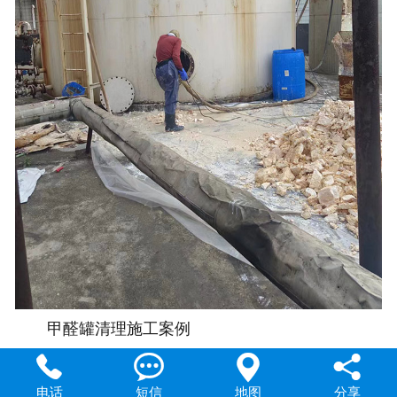
甲醛罐清理施工案例




电话
短信
地图
分享